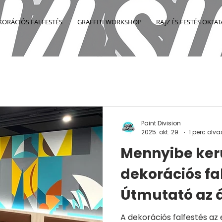
KORÁCIÓS FALFESTÉS
GRAFFITI WORKSHOP
RAJZ ÉS FESTÉS OKTAT
Paint Division
2025. okt. 29.
1 perc olv
Mennyibe ker
dekorációs fa
Útmutató az 
A dekorációs falfestés az egyik leglátványosabb és