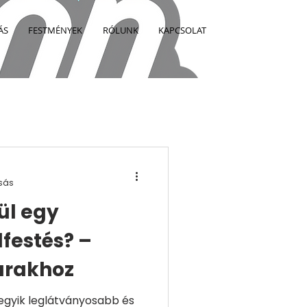
ÁS
FESTMÉNYEK
RÓLUNK
KAPCSOLAT
asás
ül egy
lfestés? –
árakhoz